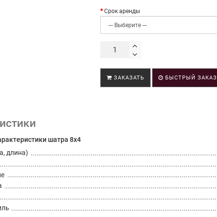
Срок аренды
ЗАКАЗАТЬ
БЫСТРЫЙ ЗАКА
истики
арактеристики шатра 8х4
а, длина)
ле
а
иль