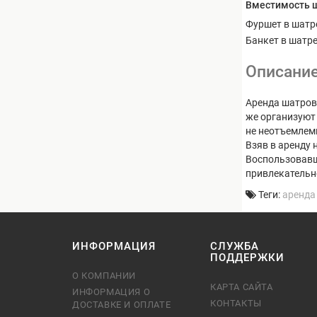
Вместимость ш
Фуршет в шатр
Банкет в шатре
Описани
Аренда шатров
же организуют 
не неотъемле
Взяв в аренду 
Воспользовавш
привлекательн
Теги:
аренда
ИНФОРМАЦИЯ
СЛУЖБА
ПОДДЕРЖКИ
О КОМПАНИИ
КАРТА САЙТА
ИНФОРМАЦИЯ О
КОНТАКТЫ
ДОСТАВКЕ И ОПЛАТЕ