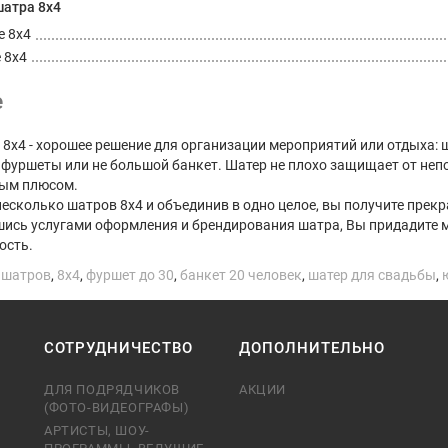
атра 8х4
е 8х4
 8х4
е
 8х4 - хорошее решение для организации мероприятий или отдыха: 
фуршеты или не большой банкет. Шатер не плохо защищает от непо
мым плюсом.
несколько шатров 8х4 и объединив в одно целое, вы получите пре
ись услугами оформления и брендирования шатра, Вы придадите 
ость.
 шатров
,
8х4
,
фуршет до 30
,
банкет 20 человек
,
шатер для свадьбы
,
СОТРУДНИЧЕСТВО
ДОПОЛНИТЕЛЬНО
ДЛЯ ПОДРЯДЧИКОВ
АКЦИИ
(ФОТО-ВИДЕОГРАФЫ)
АРТИСТЫ, ШОУ-