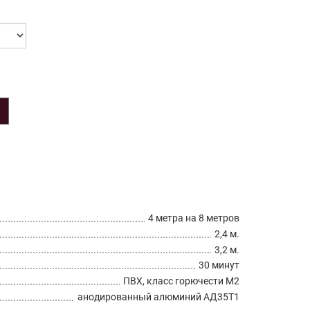
З
4 метра на 8 метров
2,4 м.
3,2 м.
30 минут
ПВХ, класс горючести М2
анодированный алюминий АД35Т1